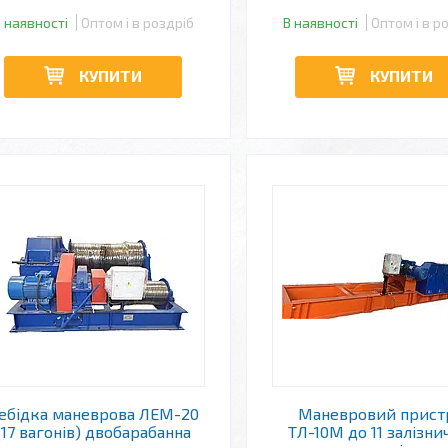
 наявності
Оптом і в роздріб
В наявності
Оптом і в р
КУПИТИ
КУПИТИ
ебідка маневрова ЛЕМ-20
Маневровий прист
(17 вагонів) двобарабанна
ТЛ-10М до 11 залізни