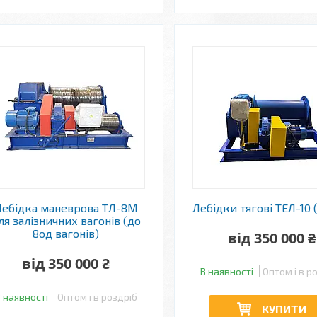
Лебідка маневрова ТЛ-8М
Лебідки тягові ТЕЛ-10 
ля залізничних вагонів (до
8од вагонів)
від 350 000 ₴
від 350 000 ₴
В наявності
Оптом і в р
 наявності
Оптом і в роздріб
КУПИТИ