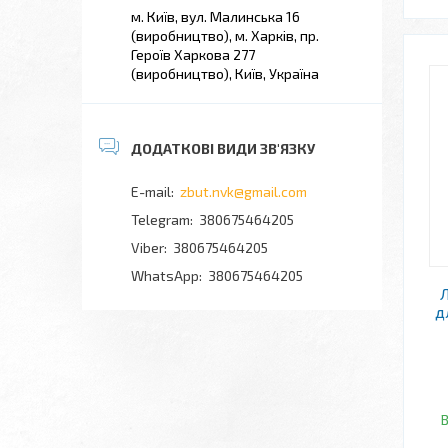
м. Київ, вул. Малинська 16
(виробництво), м. Харків, пр.
Героїв Харкова 277
(виробництво), Київ, Україна
zbut.nvk@gmail.com
380675464205
380675464205
380675464205
д
В