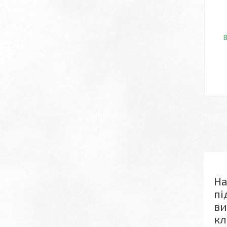
В
На
пі
ви
кл