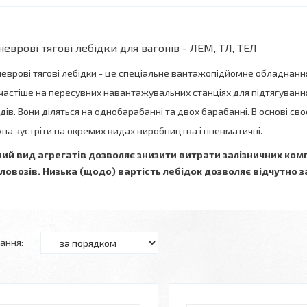
еврові тягові лебідки для вагонів - ЛЕМ, ТЛ, ТЕЛ
еврові тягові лебідки - це спеціальне вантажопідйомне обладнання,
частіше на пересувних навантажувальних станціях для підтягування
здів. Вони діляться на однобарабанні та двох барабанні. В основі сво
на зустріти на окремих видах виробництва і пневматичні.
ий вид агрегатів дозволяє знизити витрати залізничних ко
ловозів. Низька (щодо) вартість лебідок дозволяє відчутно