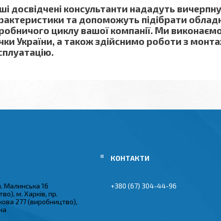
ші досвідчені консультанти нададуть вичерпну
рактеристики та допоможуть підібрати обладн
робничого циклу вашої компанії. Ми виконаємо
чки України, а також здійснимо роботи з монт
сплуатацію.
ул. Малинська 16
+380 (67) 304-44-96
во), м. Харків, пр.
кова 277 (виробництво),
їна