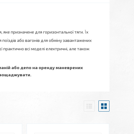
 яке призначене для горизонтальної тяги. Їх
 поїздів або вагонів для обміну завантажених
єї практично всі моделі електричні, але також
мпаній або депо на оренду маневрених
 заощаджувати.