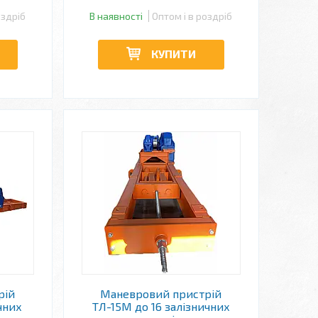
оздріб
В наявності
Оптом і в роздріб
КУПИТИ
рій
Маневровий пристрій
чних
ТЛ-15М до 16 залізничних