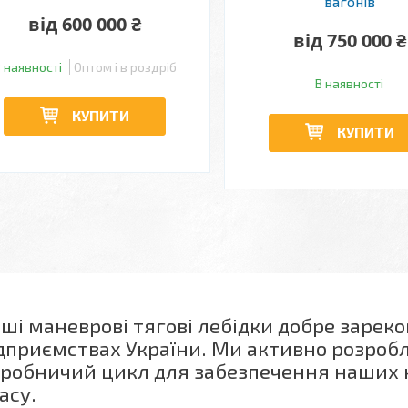
вагонів
від 600 000 ₴
від 750 000 ₴
 наявності
Оптом і в роздріб
В наявності
КУПИТИ
КУПИТИ
ші маневрові тягові лебідки добре зарек
дприємствах України. Ми активно розроб
робничий цикл для забезпечення наших 
асу.