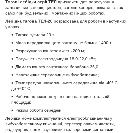
Тягові лебідки серії ТЕЛ
призначені для пересування
залізничних вагонів, цистерн, вагонів-хоперів, піввагонів, так
само при будівельних , монтажних і інших роботах.
Лебідка тягова ТЕЛ-20
розрахована для роботи в наступних
умовах :
Тягове зусилля 20 т
Маса передвигающего вантажу не більше 1400 т;
Розрахункова канатоемкость 200 м;
Потужність електродвигуна 18,0-22,0 кВт;
Діаметр каната вантажного барабана 36,0
Навколишнє середовище вибухобезпечне;
Температура навколишнього середовища від -40° С
до +40° С;
Робоче положення кріплення на горизонтальній
площадці;
Режим роботи середній.
Лебідка може комплектуватися електрообладнанням у
вибухобезпечному виконанні, перетворювачем частоти,
радіоуправлінням, звуковими і кольоровими сигналами.