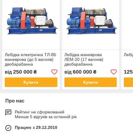
Лебідка електрична ТЛ-8Б
Лебідка маневрова
Лебі
маневрова (до 5 вагонів)
ЛЕМ-20 (17 вагонів)
двобарабанна
двобарабанна
250 000
600 000
125
від
₴
від
₴
Купити
Купити
Про нас
Рейтинг не сформований
Менше 5 відгуків за останній рік
Працює з 29.12.2010