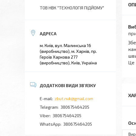
ТОВ НВК "ТЕХНОЛОГІЯ ПІДЙОМУ"
Ви
при
Збе
м. Київ, вул. Малинська 16
кан
(виробництво), м. Харків, пр.
шви
Героїв Харкова 277
Це 
(виробництво), Київ, Україна
ХА
zbut.nvk@gmail.com
380675464205
380675464205
Ос
380675464205
Вир