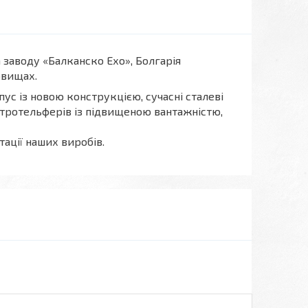
заводу «Балканско Ехо», Болгарія
овищах.
ус із новою конструкцією, сучасні сталеві
ктротельферів із підвищеною вантажністю,
ації наших виробів.