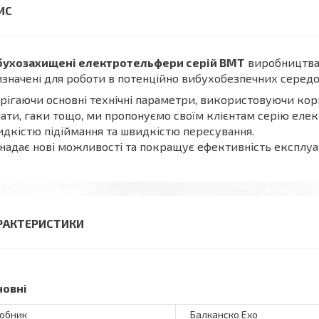
бухозахищені електротельфери серій BMT
виробництва 
значені для роботи в потенційно вибухобезпечних серед
рігаючи основні технічні параметри, використовуючи корп
ати, гаки тощо, ми пропонуємо своїм клієнтам серію еле
дкістю підіймання та швидкістю пересування.
надає нові можливості та покращує ефективність експлуат
РАКТЕРИСТИКИ
новні
обник
Балканско Ехо