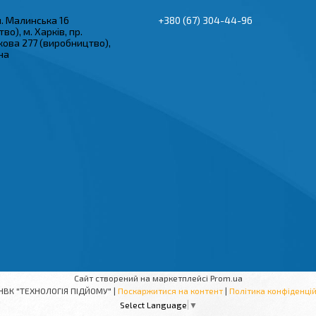
ул. Малинська 16
+380 (67) 304-44-96
во), м. Харків, пр.
кова 277 (виробництво),
їна
Сайт створений на маркетплейсі
Prom.ua
ТОВ НВК "ТЕХНОЛОГІЯ ПІДЙОМУ" |
Поскаржитися на контент
|
Політика конфіденцій
Select Language
▼