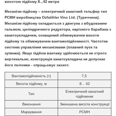
висотою підйому 8...42 метри
Механізм підйому – електричний канатний тельфер тип
PCMH виробництва Ozfatihler Vinc Ltd. (Туреччина).
Механізм підйому складається з двигуна з вбудованим
гальмом, циліндричного редуктора, нарізного барабана з
канатоукладачем, оснащений обмежувачем висоти
підйому та обмежувачем вантажопідйомності. Частотна
система управління механізмами (плавний пуск та
зупинка). Якщо підйом вантажу здійснюється не строго
вертикально, конструкція канатоукладача не допускає
його поломки - спрацьовує захист.
Вантажопідйомність (т)
7,5
Висота підйому, м
8... 42
Електричний канатний
Тип
підйомник
Виконання
Зменшена висота конструкції
Маркування
PCMH