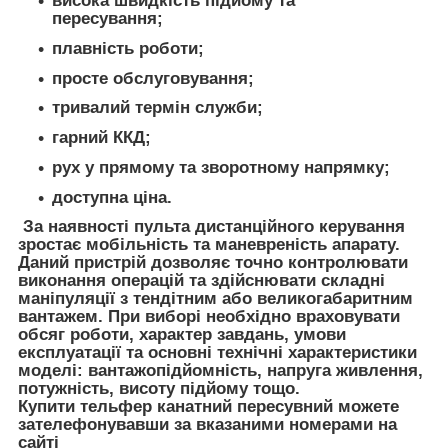
висока швидкість підйому та
пересування;
плавність роботи;
просте обслуговування;
тривалий термін служби;
гарний ККД;
рух у прямому та зворотному напрямку;
доступна ціна.
За наявності пульта дистанційного керування
зростає мобільність та маневреність апарату.
Даний пристрій дозволяє точно контролювати
виконання операцій та здійснювати складні
маніпуляції з тендітним або великогабаритним
вантажем. При виборі необхідно враховувати
обсяг роботи, характер завдань, умови
експлуатації та основні технічні характеристики
моделі: вантажопідйомність, напруга живлення,
потужність, висоту підйому тощо.
Купити тельфер канатний пересувний можете
зателефонувавши за вказаними номерами на
сайті