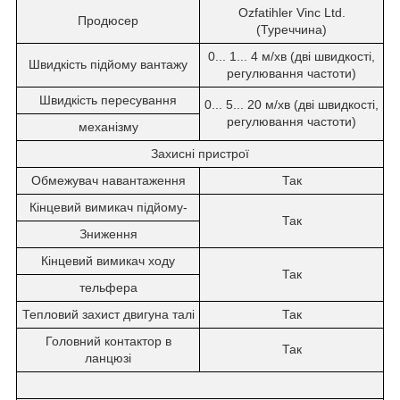
Ozfatihler Vinc Ltd.
Продюсер
(Туреччина)
0... 1... 4 м/хв (дві швидкості,
Швидкість підйому вантажу
регулювання частоти)
Швидкість пересування
0... 5... 20 м/хв (дві швидкості,
регулювання частоти)
механізму
Захисні пристрої
Обмежувач навантаження
Так
Кінцевий вимикач підйому-
Так
Зниження
Кінцевий вимикач ходу
Так
тельфера
Тепловий захист двигуна талі
Так
Головний контактор в
Так
ланцюзі