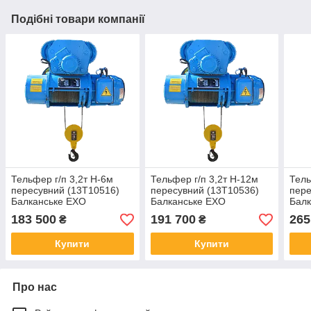
Подібні товари компанії
Тельфер г/п 3,2т H-6м
Тельфер г/п 3,2т H-12м
Тель
пересувний (13Т10516)
пересувний (13Т10536)
пере
Балканське ЕХО
Балканське ЕХО
Балк
183 500
191 700
265
₴
₴
Купити
Купити
Про нас