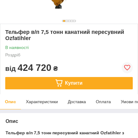
Тельфер в/п 7,5 тонн канатний пересувний
Ozfatihler
В наявності
Роздріб
424 720
від
₴
Купити
Опис
Характеристики
Доставка
Оплата
Умови п
Опис
Тельфер в/п 7,5 тонн пересувний канатний Ozfatihler з