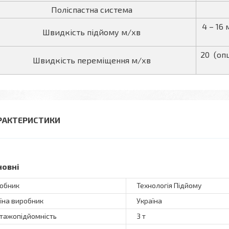
Поліспастна система
4 – 16 
Швидкість підйому м/хв
20 (опці
Швидкість переміщення м/хв
РАКТЕРИСТИКИ
новні
обник
Технологія Підйому
їна виробник
Україна
тажопідйомність
3 т