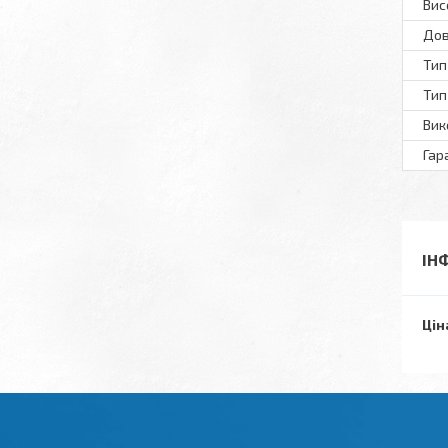
Вис
Дов
Тип
Тип
Вик
Гар
ІН
Цін