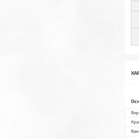
ХА
Ос
Вир
Кра
Ван