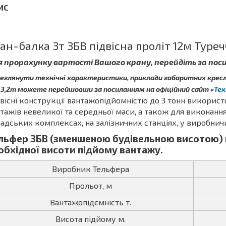
ан-балка 3т ЗБВ підвісна проліт 12м Туре
я прорахунку вартості Вашого крану, перейдіть за по
еглянути технічні характеристики, приклади габаритних кресле
 3,2т можете перейшовши за посиланням на офіційний сайт «
Тех
вісні конструкції вантажопідйомністю до 3 тонн викорис
тажів невеликої та середньої маси, а також для виконанн
адських комплексах, на залізничних станціях, у виробничих
льфер ЗБВ (зменшеною будівельною висотою) 
обхідної висоти підйому вантажу.
Виробник Тельфера
Прольот, м
Вантажопідємність т.
Висота підйому м.