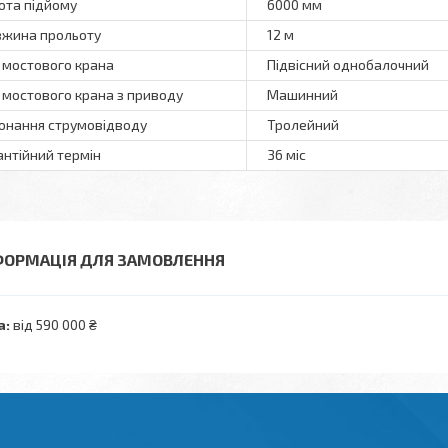
ота підйому
6000 мм
жина прольоту
12 м
 мостового крана
Підвісний однобалочний
 мостового крана з приводу
Машинний
онання струмовідводу
Тролейний
антійний термін
36 міс
ФОРМАЦІЯ ДЛЯ ЗАМОВЛЕННЯ
а:
від 590 000 ₴