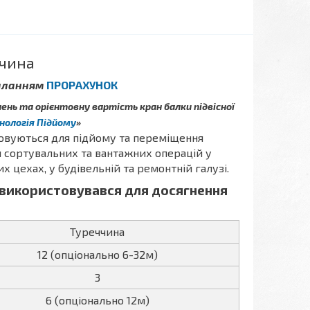
ччина
силанням
ПРО
РАХУНОК
нь та орієнтовну вартість кран балки підвісної
нологія Підйому
»
товуються для підйому та переміщення
я сортувальних та вантажних операцій у
 цехах, у будівельній та ремонтній галузі.
використовувався для досягнення
Туреччина
12 (опціонально 6-32м)
3
6 (опціонально 12м)