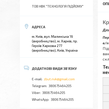
ТОВ НВК "ТЕХНОЛОГІЯ ПІДЙОМУ"
Кр
Дл
м. Київ, вул. Малинська 16
Пер
(виробництво), м. Харків, пр.
в/п
Героїв Харкова 277
Під
(виробництво), Київ, Україна
ван
скл
Те
не
zbut.nvk@gmail.com
380675464205
380675464205
380675464205