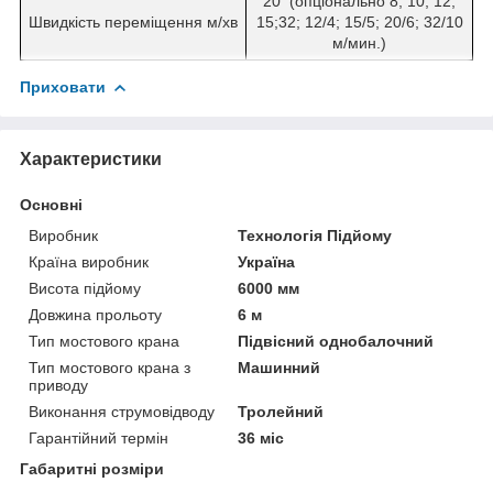
20 (опціонально 8; 10; 12;
Швидкість переміщення м/хв
15;32; 12/4; 15/5; 20/6; 32/10
м/мин.)
Приховати
Характеристики
Основні
Виробник
Технологія Підйому
Країна виробник
Україна
Висота підйому
6000 мм
Довжина прольоту
6 м
Тип мостового крана
Підвісний однобалочний
Тип мостового крана з
Машинний
приводу
Виконання струмовідводу
Тролейний
Гарантійний термін
36 міс
Габаритні розміри