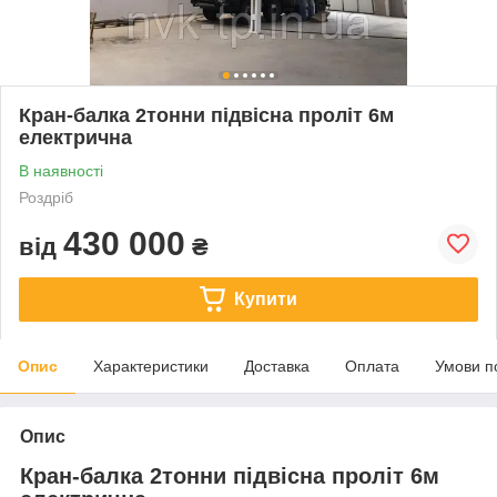
Кран-балка 2тонни підвісна проліт 6м
електрична
В наявності
Роздріб
430 000
від
₴
Купити
Опис
Характеристики
Доставка
Оплата
Умови п
Опис
Кран-балка 2тонни підвісна проліт 6м