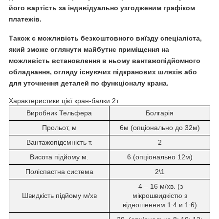
його вартість за індивідуально узгодженим графіком
платежів.
Також є можливість безкоштовного виїзду спеціаліста,
який зможе оглянути майбутнє приміщення на
можливість встановлення в ньому вантажопідйомного
обладнання, огляду існуючих підкранових шляхів або
для уточнення деталей по функціоналу крана.
Характеристики цієї кран-балки 2т
Виробник Тельфера
Болгарія
Прольот, м
6м (опціонально до 32м)
Вантажопідємність т.
2
Висота підйому м.
6 (опціонально 12м)
Поліспастна система
2\1
4 – 16 м/хв. (з
Швидкість підйому м/хв
мікрошвидкістю з
відношенням 1:4 и 1:6)