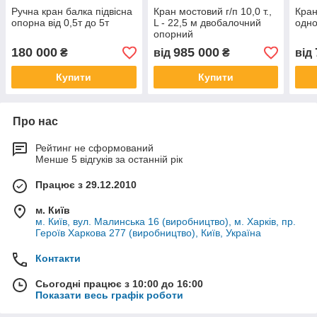
Ручна кран балка підвісна
Кран мостовий г/п 10,0 т.,
Кран
опорна від 0,5т до 5т
L - 22,5 м двобалочний
одн
опорний
180 000
985 000
₴
від
₴
від
Купити
Купити
Про нас
Рейтинг не сформований
Менше 5 відгуків за останній рік
Працює з 29.12.2010
м. Київ
м. Київ, вул. Малинська 16 (виробництво), м. Харків, пр.
Героїв Харкова 277 (виробництво), Київ, Україна
Контакти
Сьогодні працює з 10:00 до 16:00
Показати весь графік роботи