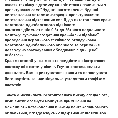
надати технічну підтримку на всіх етапах починаючи з
проектування самої будівлі виготовлення будівлі,
виготовлення металоконструкцій проектування та
виготовлення підкранових колій, до виготовлення крана
мостового однобалкового підвісного
вантажопідйомністю від 0,5т до 25т його подальшого
монтажу, пусконалагодження кран-балки підвісної,
проведення первинного технічного огляду крана
мостового однобалочного опорного та отримання
дозволу на застосування обладнання підвищеної
небезпеки.
Кран мостовий у нас можете придбати з відстрочкою
платежу або взяти у лізинг. Гнучка система оплати
дозволить Вам користуватися краном та виплачувати
його вартість за індивідуально узгодженим графіком
платежів.
Також є можливість безкоштовного виїзду спеціаліста,
який зможе оглянути майбутнє приміщення на
можливість встановлення в ньому вантажопідйомного
обладнання, огляду існуючих підкранових шляхів або