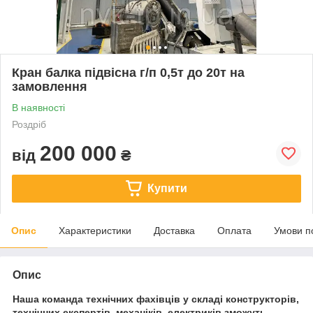
Кран балка підвісна г/п 0,5т до 20т на
замовлення
В наявності
Роздріб
200 000
від
₴
Купити
Опис
Характеристики
Доставка
Оплата
Умови п
Опис
Наша команда технічних фахівців у складі конструкторів,
технічних експертів, механіків, електриків зможуть