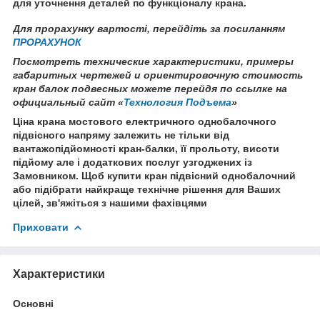
для уточнення деталей по функціоналу крана.
Для прорахунку вартості, перейдіть за посиланням
ПРОРАХУНОК
Посмотреть технические характеристики, примеры
габаритных чертежей и ориентировочную стоимость
кран балок подвесных можете перейдя по ссылке на
официальный сайт «
Технология Подъема
»
Ціна крана мостового електричного однобалочного
підвісного напряму залежить не тільки від
вантажопідйомності кран-балки, її прольоту, висоти
підйому але і додаткових послуг узгоджених із
Замовником. Щоб купити кран підвісний однобалочний
або підібрати найкраще технічне рішення для Ваших
цілей, зв'яжіться з нашими фахівцями
Приховати
Характеристики
Основні