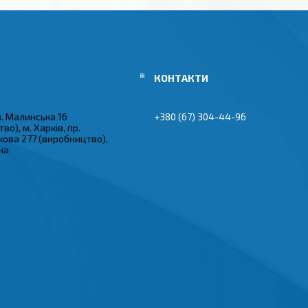
ул. Малинська 16
+380 (67) 304-44-96
во), м. Харків, пр.
кова 277 (виробництво),
їна