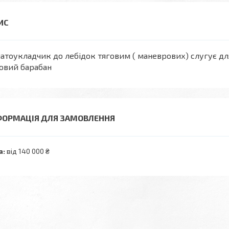
атоукладчик до лебідок тяговим ( маневрових) слугує дл
овий барабан
ФОРМАЦІЯ ДЛЯ ЗАМОВЛЕННЯ
а:
від 140 000 ₴